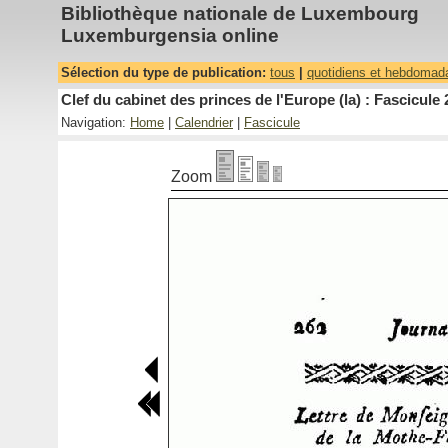
Bibliothèque nationale de Luxembourg
Luxemburgensia online
Sélection du type de publication:
tous
|
quotidiens et hebdomad
Clef du cabinet des princes de l'Europe (la) : Fascicule 
Navigation:
Home
|
Calendrier
|
Fascicule
Zoom