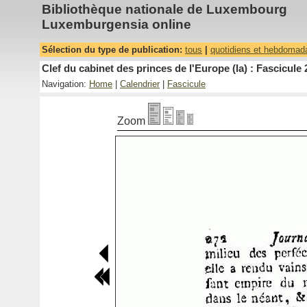
Bibliothèque nationale de Luxembourg
Luxemburgensia online
Sélection du type de publication:
tous
|
quotidiens et hebdomad
Clef du cabinet des princes de l'Europe (la) : Fascicule 
Navigation:
Home
|
Calendrier
|
Fascicule
Zoom