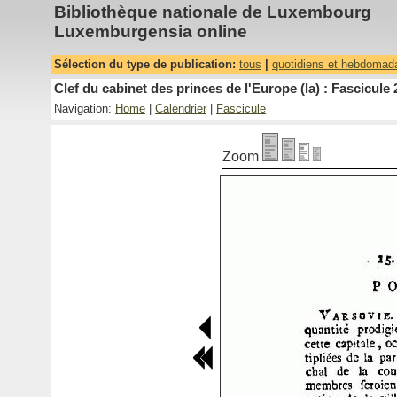
Bibliothèque nationale de Luxembourg
Luxemburgensia online
Sélection du type de publication:
tous
|
quotidiens et hebdomad
Clef du cabinet des princes de l'Europe (la) : Fascicule 
Navigation:
Home
|
Calendrier
|
Fascicule
Zoom