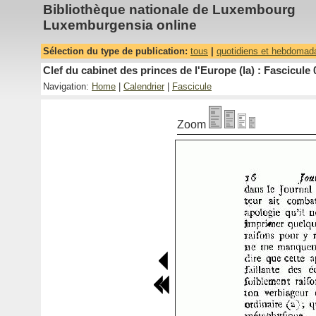
Bibliothèque nationale de Luxembourg
Luxemburgensia online
Sélection du type de publication:
tous
|
quotidiens et hebdomad
Clef du cabinet des princes de l'Europe (la) : Fascicule 
Navigation:
Home
|
Calendrier
|
Fascicule
Zoom