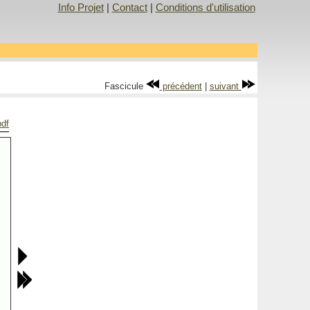
Info Projet
|
Contact
|
Conditions d'utilisation
Fascicule
précédent
|
suivant
pdf