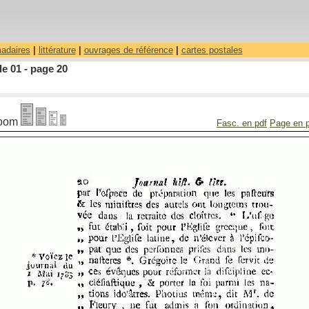
madaires
|
littérature
|
ouvrages de référence
|
cartes postales
le 01 - page 20
oom
Fasc. en pdf
Page en 