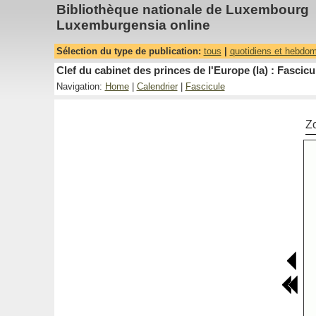
Bibliothèque nationale de Luxembourg
Luxemburgensia online
Sélection du type de publication:
tous
|
quotidiens et hebdo
Clef du cabinet des princes de l'Europe (la) : Fascicu
Navigation:
Home
|
Calendrier
|
Fascicule
Z