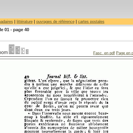
madaires
|
littérature
|
ouvrages de référence
|
cartes postales
le 01 - page 40
oom
Fasc. en pdf
Page en 