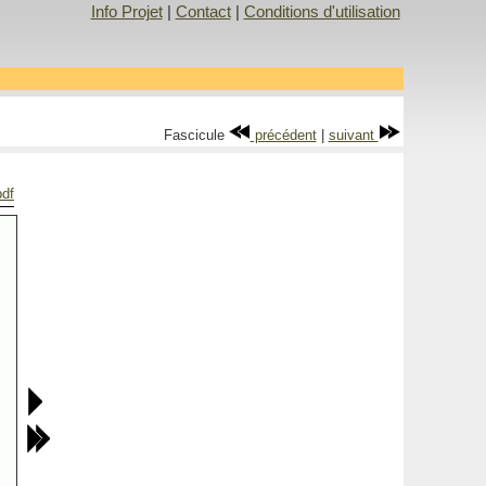
Info Projet
|
Contact
|
Conditions d'utilisation
Fascicule
précédent
|
suivant
pdf