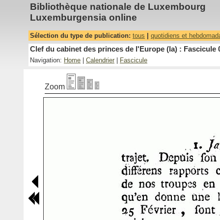
Bibliothèque nationale de Luxembourg
Luxemburgensia online
Sélection du type de publication:
tous
|
quotidiens et hebdomad
Clef du cabinet des princes de l'Europe (la) : Fascicule 
Navigation:
Home
|
Calendrier
|
Fascicule
Zoom