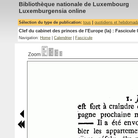
Bibliothèque nationale de Luxembourg
Luxemburgensia online
Sélection du type de publication:
tous
|
quotidiens et hebdomad
Clef du cabinet des princes de l'Europe (la) : Fascicule 
Navigation:
Home
|
Calendrier
|
Fascicule
Zoom