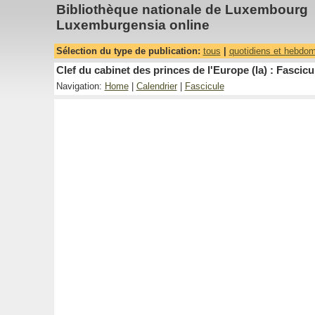
Bibliothèque nationale de Luxembourg
Luxemburgensia online
Sélection du type de publication:
tous
|
quotidiens et hebdo
Clef du cabinet des princes de l'Europe (la) : Fascicu
Navigation:
Home
|
Calendrier
|
Fascicule