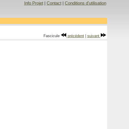
Info Projet
|
Contact
|
Conditions d'utilisation
Fascicule
précédent
|
suivant