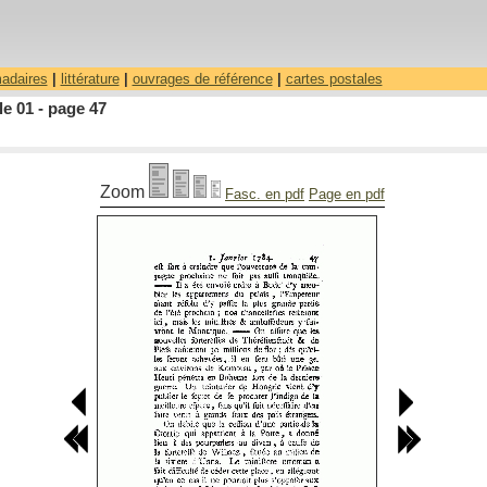
madaires
|
littérature
|
ouvrages de référence
|
cartes postales
le 01 - page 47
Zoom
Fasc. en pdf
Page en pdf