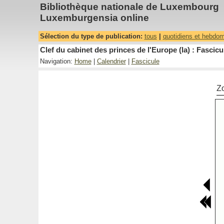
Bibliothèque nationale de Luxembourg
Luxemburgensia online
Sélection du type de publication:
tous
|
quotidiens et hebdo
Clef du cabinet des princes de l'Europe (la) : Fascicu
Navigation:
Home
|
Calendrier
|
Fascicule
Z