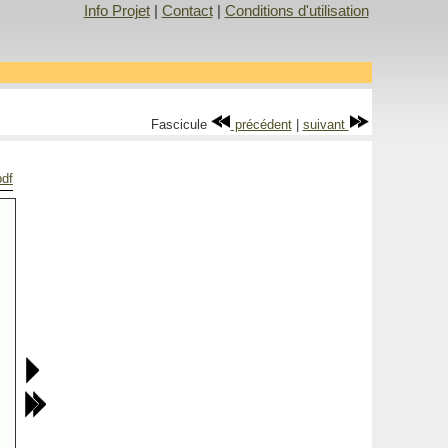
Info Projet
|
Contact
|
Conditions d'utilisation
Fascicule
précédent
|
suivant
pdf