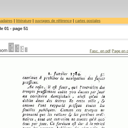
madaires
|
littérature
|
ouvrages de référence
|
cartes postales
le 01 - page 51
oom
Fasc. en pdf
Page en 