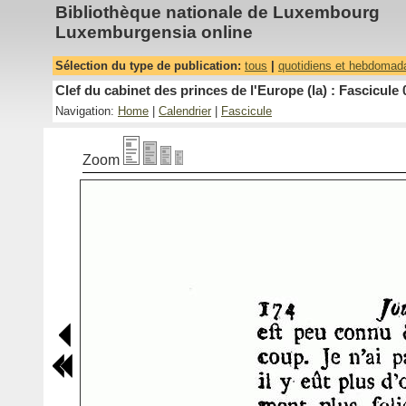
Bibliothèque nationale de Luxembourg
Luxemburgensia online
Sélection du type de publication:
tous
|
quotidiens et hebdomad
Clef du cabinet des princes de l'Europe (la) : Fascicule 
Navigation:
Home
|
Calendrier
|
Fascicule
Zoom