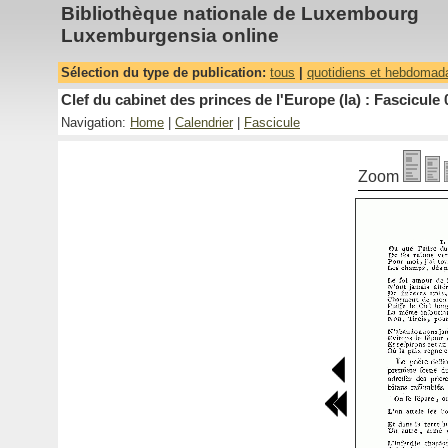
Bibliothèque nationale de Luxembourg
Luxemburgensia online
Sélection du type de publication:
tous
|
quotidiens et hebdomad
Clef du cabinet des princes de l'Europe (la) : Fascicule 
Navigation:
Home
|
Calendrier
|
Fascicule
Zoom