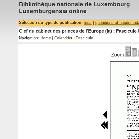
Bibliothèque nationale de Luxembourg
Luxemburgensia online
Sélection du type de publication:
tous
|
quotidiens et hebdomad
Clef du cabinet des princes de l'Europe (la) : Fascicule 
Navigation:
Home
|
Calendrier
|
Fascicule
Zoom