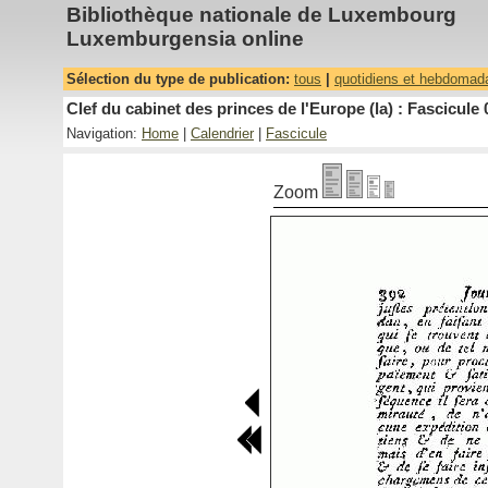
Bibliothèque nationale de Luxembourg
Luxemburgensia online
Sélection du type de publication:
tous
|
quotidiens et hebdomad
Clef du cabinet des princes de l'Europe (la) : Fascicule 
Navigation:
Home
|
Calendrier
|
Fascicule
Zoom