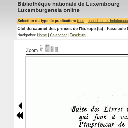
Bibliothèque nationale de Luxembourg
Luxemburgensia online
Sélection du type de publication:
tous
|
quotidiens et hebdomad
Clef du cabinet des princes de l'Europe (la) : Fascicule 
Navigation:
Home
|
Calendrier
|
Fascicule
Zoom