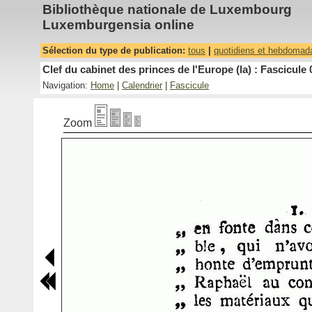
Bibliothèque nationale de Luxembourg
Luxemburgensia online
Sélection du type de publication:
tous
|
quotidiens et hebdomad
Clef du cabinet des princes de l'Europe (la) : Fascicule 
Navigation:
Home
|
Calendrier
|
Fascicule
Zoom