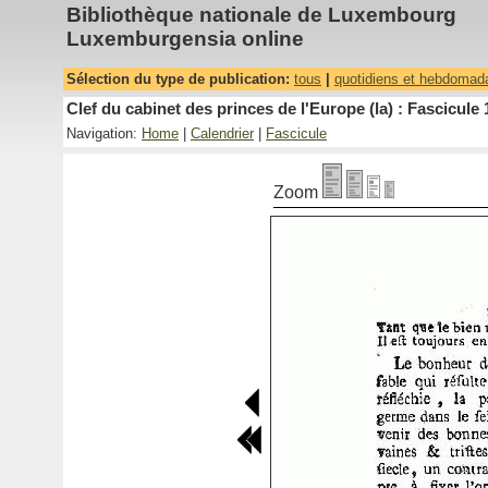
Bibliothèque nationale de Luxembourg
Luxemburgensia online
Sélection du type de publication:
tous
|
quotidiens et hebdomad
Clef du cabinet des princes de l'Europe (la) : Fascicule 
Navigation:
Home
|
Calendrier
|
Fascicule
Zoom