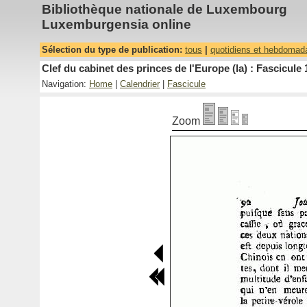
Bibliothèque nationale de Luxembourg
Luxemburgensia online
Sélection du type de publication:
tous
|
quotidiens et hebdomad
Clef du cabinet des princes de l'Europe (la) : Fascicule 
Navigation:
Home
|
Calendrier
|
Fascicule
Zoom