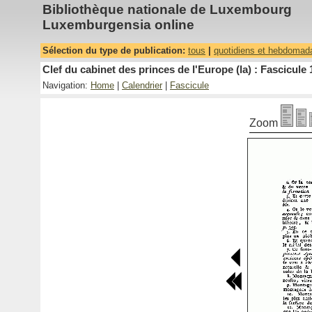
Bibliothèque nationale de Luxembourg
Luxemburgensia online
Sélection du type de publication:
tous
|
quotidiens et hebdomad
Clef du cabinet des princes de l'Europe (la) : Fascicule 
Navigation:
Home
|
Calendrier
|
Fascicule
Zoom