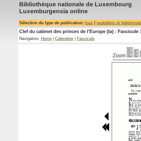
Bibliothèque nationale de Luxembourg
Luxemburgensia online
Sélection du type de publication:
tous
|
quotidiens et hebdomad
Clef du cabinet des princes de l'Europe (la) : Fascicule 
Navigation:
Home
|
Calendrier
|
Fascicule
Zoom