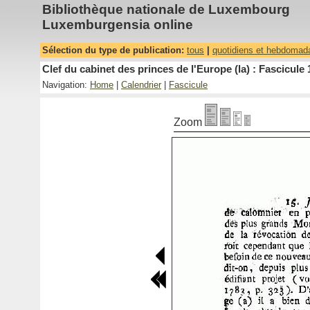
Bibliothèque nationale de Luxembourg
Luxemburgensia online
Sélection du type de publication:
tous
|
quotidiens et hebdomad
Clef du cabinet des princes de l'Europe (la) : Fascicule 
Navigation:
Home
|
Calendrier
|
Fascicule
Zoom