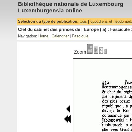
Bibliothèque nationale de Luxembourg
Luxemburgensia online
Sélection du type de publication:
tous
|
quotidiens et hebdomad
Clef du cabinet des princes de l'Europe (la) : Fascicule 
Navigation:
Home
|
Calendrier
|
Fascicule
Zoom