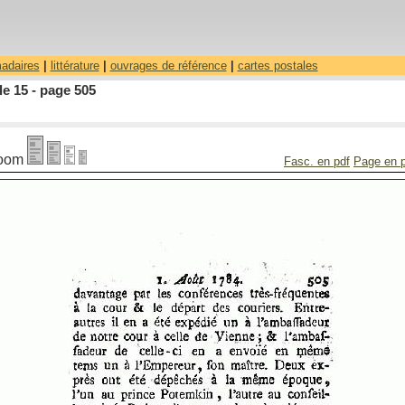
madaires
|
littérature
|
ouvrages de référence
|
cartes postales
le 15 - page 505
oom
Fasc. en pdf
Page en 