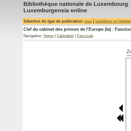
Bibliothèque nationale de Luxembourg
Luxemburgensia online
Sélection du type de publication:
tous
|
quotidiens et hebdo
Clef du cabinet des princes de l'Europe (la) : Fascicu
Navigation:
Home
|
Calendrier
|
Fascicule
Z