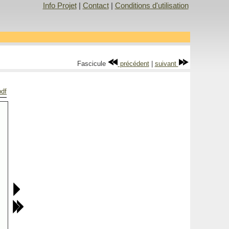
Info Projet
|
Contact
|
Conditions d'utilisation
Fascicule
précédent
|
suivant
pdf