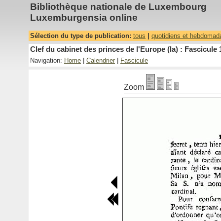
Bibliothèque nationale de Luxembourg
Luxemburgensia online
Sélection du type de publication:
tous
|
quotidiens et hebdomad
Clef du cabinet des princes de l'Europe (la) : Fascicule 
Navigation:
Home
|
Calendrier
|
Fascicule
Zoom