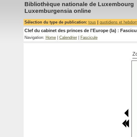
Bibliothèque nationale de Luxembourg
Luxemburgensia online
Sélection du type de publication:
tous
|
quotidiens et hebdo
Clef du cabinet des princes de l'Europe (la) : Fascicu
Navigation:
Home
|
Calendrier
|
Fascicule
Z