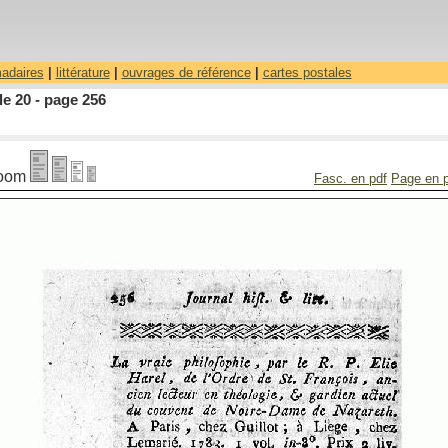
madaires
|
littérature
|
ouvrages de référence
|
cartes postales
le 20 - page 256
oom
Fasc. en pdf
Page en 