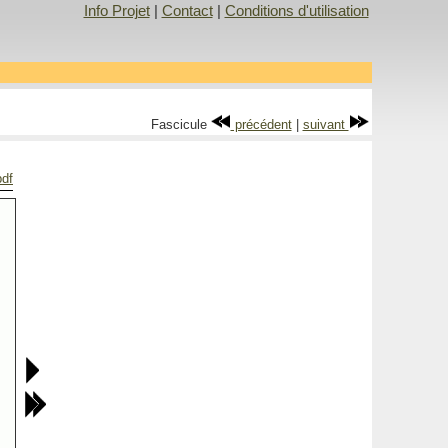
Info Projet
|
Contact
|
Conditions d'utilisation
Fascicule
précédent
|
suivant
pdf