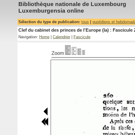
Bibliothèque nationale de Luxembourg
Luxemburgensia online
Sélection du type de publication:
tous
|
quotidiens et hebdomad
Clef du cabinet des princes de l'Europe (la) : Fascicule 
Navigation:
Home
|
Calendrier
|
Fascicule
Zoom