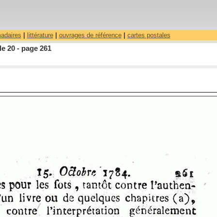
madaires
|
littérature
|
ouvrages de référence
|
cartes postales
le 20 - page 261