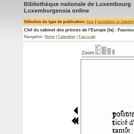
Bibliothèque nationale de Luxembourg
Luxemburgensia online
Sélection du type de publication:
tous
|
quotidiens et hebdo
Clef du cabinet des princes de l'Europe (la) : Fascicu
Navigation:
Home
|
Calendrier
|
Fascicule
Zoom