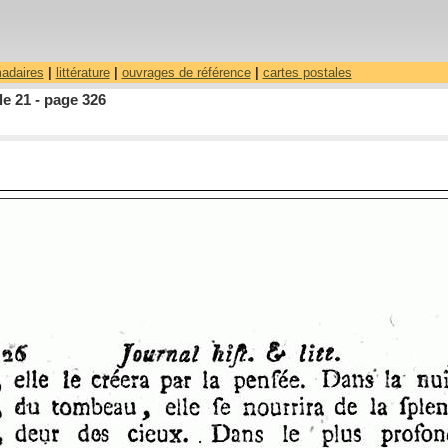
madaires
|
littérature
|
ouvrages de référence
|
cartes postales
le 21 - page 326