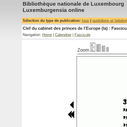
Bibliothèque nationale de Luxembourg
Luxemburgensia online
Sélection du type de publication:
tous
|
quotidiens et hebdo
Clef du cabinet des princes de l'Europe (la) : Fascicu
Navigation:
Home
|
Calendrier
|
Fascicule
Zoom