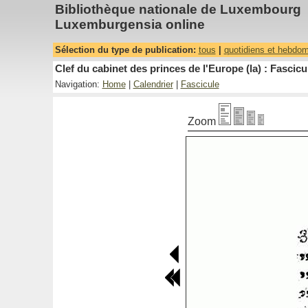
Bibliothèque nationale de Luxembourg
Luxemburgensia online
Sélection du type de publication:
tous
|
quotidiens et hebdo
Clef du cabinet des princes de l'Europe (la) : Fascicu
Navigation:
Home
|
Calendrier
|
Fascicule
Zoom