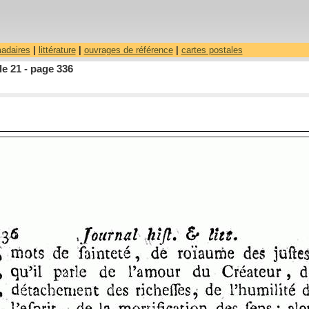
madaires
|
littérature
|
ouvrages de référence
|
cartes postales
le 21 - page 336