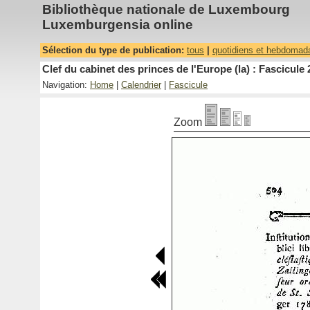
Bibliothèque nationale de Luxembourg
Luxemburgensia online
Sélection du type de publication:
tous
|
quotidiens et hebdomad
Clef du cabinet des princes de l'Europe (la) : Fascicule 
Navigation:
Home
|
Calendrier
|
Fascicule
Zoom