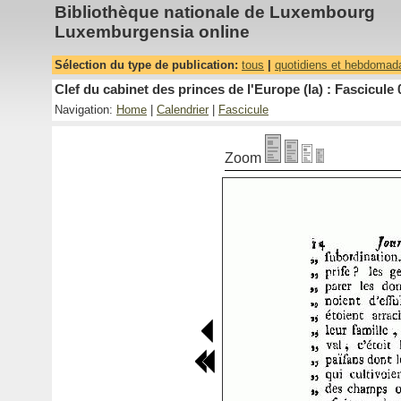
Bibliothèque nationale de Luxembourg
Luxemburgensia online
Sélection du type de publication:
tous
|
quotidiens et hebdomad
Clef du cabinet des princes de l'Europe (la) : Fascicule 
Navigation:
Home
|
Calendrier
|
Fascicule
Zoom