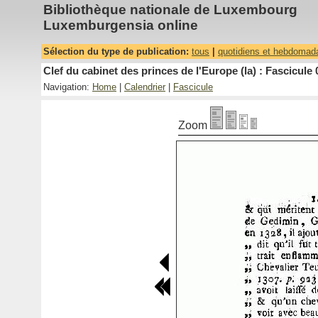
Bibliothèque nationale de Luxembourg
Luxemburgensia online
Sélection du type de publication:
tous
|
quotidiens et hebdomad
Clef du cabinet des princes de l'Europe (la) : Fascicule 
Navigation:
Home
|
Calendrier
|
Fascicule
Zoom