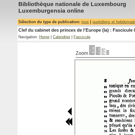
Bibliothèque nationale de Luxembourg
Luxemburgensia online
Sélection du type de publication:
tous
|
quotidiens et hebdomad
Clef du cabinet des princes de l'Europe (la) : Fascicule 
Navigation:
Home
|
Calendrier
|
Fascicule
Zoom