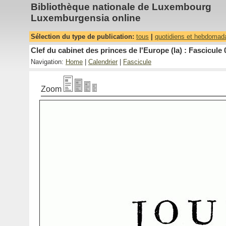
Bibliothèque nationale de Luxembourg
Luxemburgensia online
Sélection du type de publication:
tous
|
quotidiens et hebdomad
Clef du cabinet des princes de l'Europe (la) : Fascicule 
Navigation:
Home
|
Calendrier
|
Fascicule
Zoom