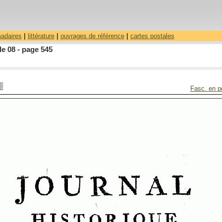
madaires
|
littérature
|
ouvrages de référence
|
cartes postales
le 08 - page 545
Fasc. en p