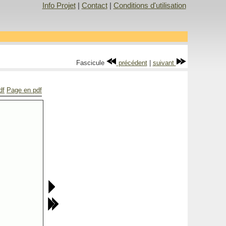
Info Projet
|
Contact
|
Conditions d'utilisation
Fascicule
précédent
|
suivant
df
Page en pdf