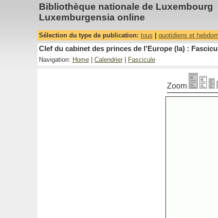
Bibliothèque nationale de Luxembourg
Luxemburgensia online
Sélection du type de publication:
tous
|
quotidiens et hebdo
Clef du cabinet des princes de l'Europe (la) : Fascicu
Navigation:
Home
|
Calendrier
|
Fascicule
Zoom