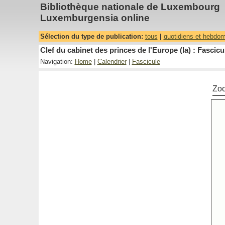
Bibliothèque nationale de Luxembourg
Luxemburgensia online
Sélection du type de publication:
tous
|
quotidiens et hebdo
Clef du cabinet des princes de l'Europe (la) : Fascicu
Navigation:
Home
|
Calendrier
|
Fascicule
Zo