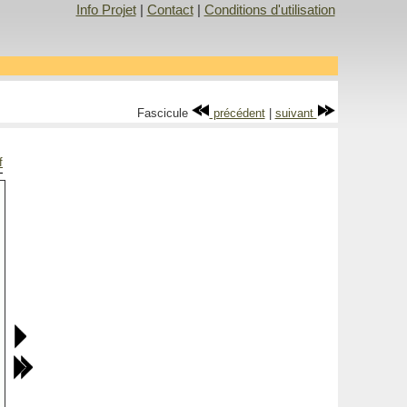
Info Projet
|
Contact
|
Conditions d'utilisation
Fascicule
précédent
|
suivant
f