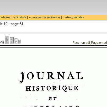
madaires
|
littérature
|
ouvrages de référence
|
cartes postales
le 10 - page 81
om
Fasc. en pdf
Page en pd