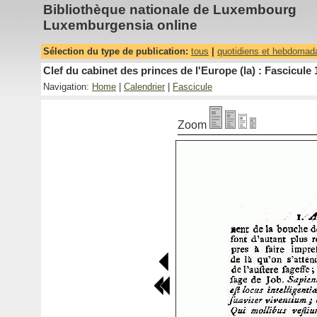
Bibliothèque nationale de Luxembourg
Luxemburgensia online
Sélection du type de publication:
tous
|
quotidiens et hebdomad
Clef du cabinet des princes de l'Europe (la) : Fascicule 
Navigation:
Home
|
Calendrier
|
Fascicule
Zoom