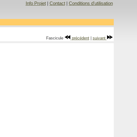
Info Projet
|
Contact
|
Conditions d'utilisation
Fascicule
précédent
|
suivant