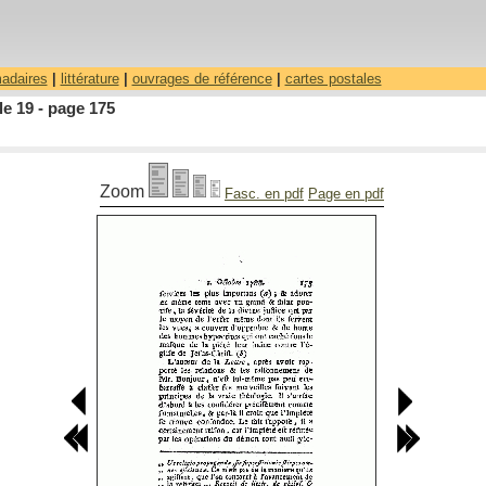
madaires
|
littérature
|
ouvrages de référence
|
cartes postales
le 19 - page 175
Zoom
Fasc. en pdf
Page en pdf