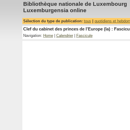
Bibliothèque nationale de Luxembourg
Luxemburgensia online
Sélection du type de publication:
tous
|
quotidiens et hebdo
Clef du cabinet des princes de l'Europe (la) : Fascicu
Navigation:
Home
|
Calendrier
|
Fascicule