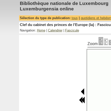
Bibliothèque nationale de Luxembourg
Luxemburgensia online
Sélection du type de publication:
tous
|
quotidiens et hebdo
Clef du cabinet des princes de l'Europe (la) : Fascicu
Navigation:
Home
|
Calendrier
|
Fascicule
Zoom