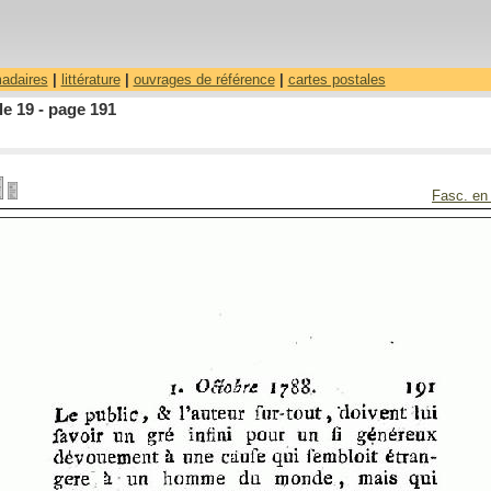
madaires
|
littérature
|
ouvrages de référence
|
cartes postales
le 19 - page 191
Fasc. en