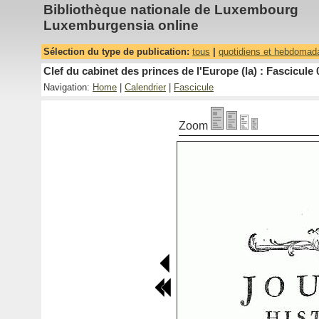
Bibliothèque nationale de Luxembourg
Luxemburgensia online
Sélection du type de publication:
tous
|
quotidiens et hebdomad
Clef du cabinet des princes de l'Europe (la) : Fascicule 
Navigation:
Home
|
Calendrier
|
Fascicule
Zoom