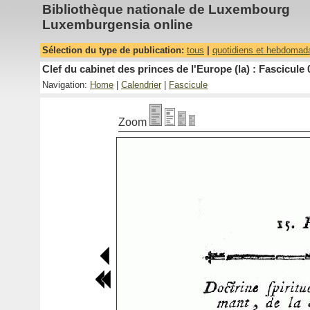
Bibliothèque nationale de Luxembourg
Luxemburgensia online
Sélection du type de publication:
tous
|
quotidiens et hebdomad
Clef du cabinet des princes de l'Europe (la) : Fascicule 
Navigation:
Home
|
Calendrier
|
Fascicule
Zoom