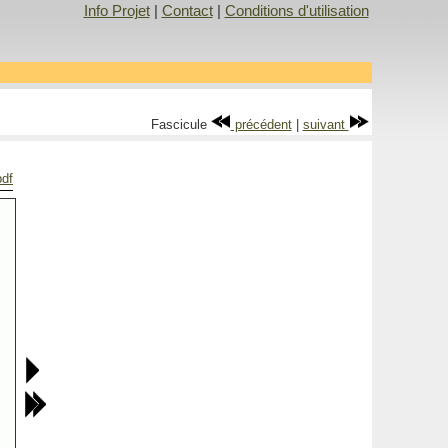
Info Projet
|
Contact
|
Conditions d'utilisation
Fascicule
précédent
|
suivant
pdf