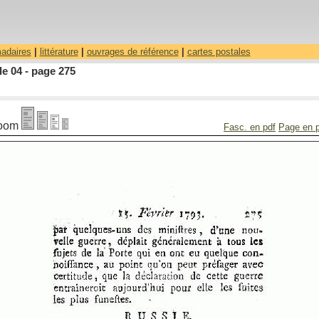
madaires
|
littérature
|
ouvrages de référence
|
cartes postales
le 04 - page 275
oom
Fasc. en pdf
Page en 