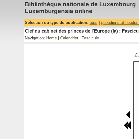
Bibliothèque nationale de Luxembourg
Luxemburgensia online
Sélection du type de publication:
tous
|
quotidiens et hebdo
Clef du cabinet des princes de l'Europe (la) : Fascicu
Navigation:
Home
|
Calendrier
|
Fascicule
Z