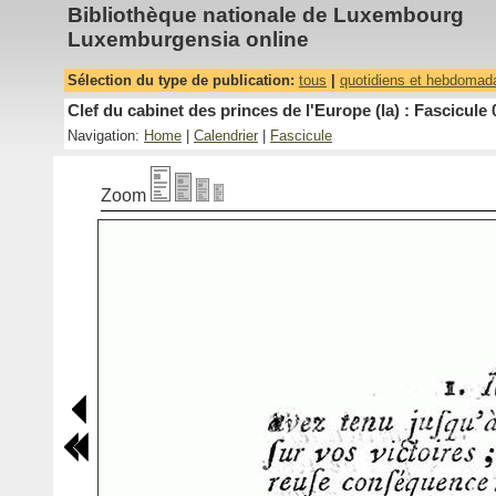
Bibliothèque nationale de Luxembourg
Luxemburgensia online
Sélection du type de publication:
tous
|
quotidiens et hebdomad
Clef du cabinet des princes de l'Europe (la) : Fascicule 
Navigation:
Home
|
Calendrier
|
Fascicule
Zoom