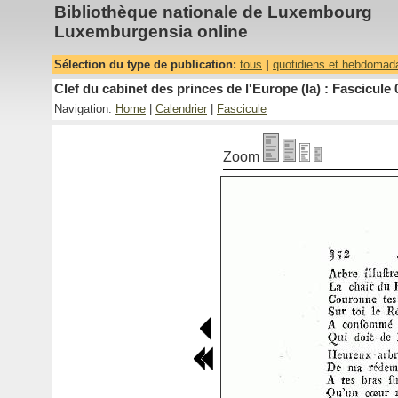
Bibliothèque nationale de Luxembourg
Luxemburgensia online
Sélection du type de publication:
tous
|
quotidiens et hebdomad
Clef du cabinet des princes de l'Europe (la) : Fascicule 
Navigation:
Home
|
Calendrier
|
Fascicule
Zoom