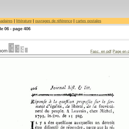
madaires
|
littérature
|
ouvrages de référence
|
cartes postales
le 06 - page 406
oom
Fasc. en pdf
Page en 