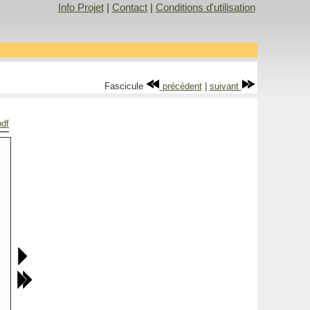
Info Projet
|
Contact
|
Conditions d'utilisation
Fascicule
précédent
|
suivant
pdf