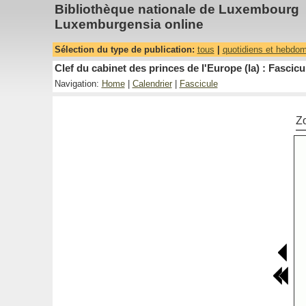
Bibliothèque nationale de Luxembourg
Luxemburgensia online
Sélection du type de publication:
tous
|
quotidiens et hebdo
Clef du cabinet des princes de l'Europe (la) : Fascicu
Navigation:
Home
|
Calendrier
|
Fascicule
Z