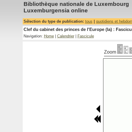
Bibliothèque nationale de Luxembourg
Luxemburgensia online
Sélection du type de publication:
tous
|
quotidiens et hebdo
Clef du cabinet des princes de l'Europe (la) : Fascicu
Navigation:
Home
|
Calendrier
|
Fascicule
Zoom