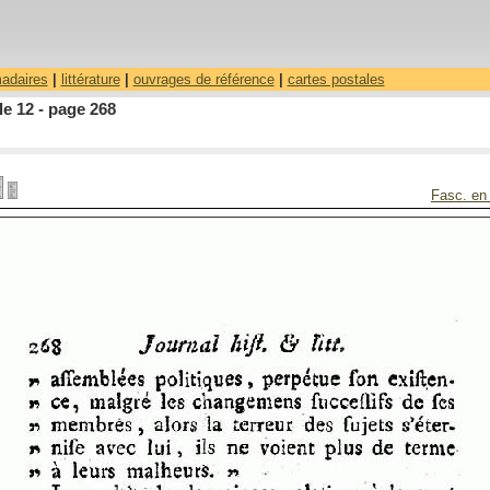
madaires
|
littérature
|
ouvrages de référence
|
cartes postales
le 12 - page 268
Fasc. en