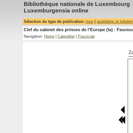
Bibliothèque nationale de Luxembourg
Luxemburgensia online
Sélection du type de publication:
tous
|
quotidiens et hebdo
Clef du cabinet des princes de l'Europe (la) : Fascicu
Navigation:
Home
|
Calendrier
|
Fascicule
Z