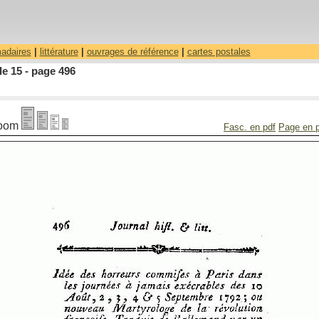
madaires
|
littérature
|
ouvrages de référence
|
cartes postales
le 15 - page 496
oom
Fasc. en pdf
Page en 