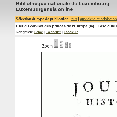
Bibliothèque nationale de Luxembourg
Luxemburgensia online
Sélection du type de publication:
tous
|
quotidiens et hebdomad
Clef du cabinet des princes de l'Europe (la) : Fascicule 
Navigation:
Home
|
Calendrier
|
Fascicule
Zoom