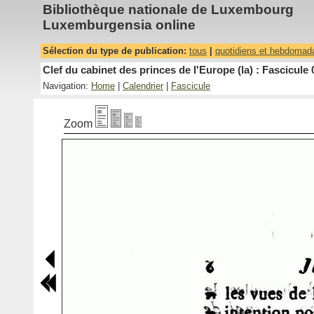
Bibliothèque nationale de Luxembourg
Luxemburgensia online
Sélection du type de publication:
tous
|
quotidiens et hebdomad
Clef du cabinet des princes de l'Europe (la) : Fascicule 
Navigation:
Home
|
Calendrier
|
Fascicule
Zoom