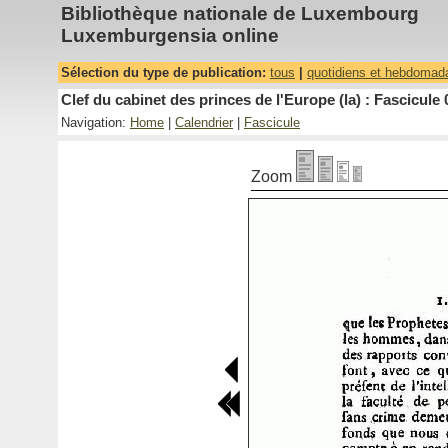
Bibliothèque nationale de Luxembourg
Luxemburgensia online
Sélection du type de publication:
tous
|
quotidiens et hebdomad
Clef du cabinet des princes de l'Europe (la) : Fascicule 
Navigation:
Home
|
Calendrier
|
Fascicule
Zoom